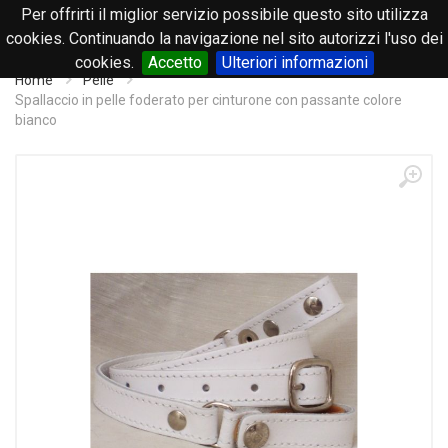
Per offrirti il miglior servizio possibile questo sito utilizza
0
cookies. Continuando la navigazione nel sito autorizzi l'uso dei
cookies.
Accetto
Ulteriori informazioni
Home
Pelle
Spallaccio in pelle foderato per cinturone con passante colore
bianco