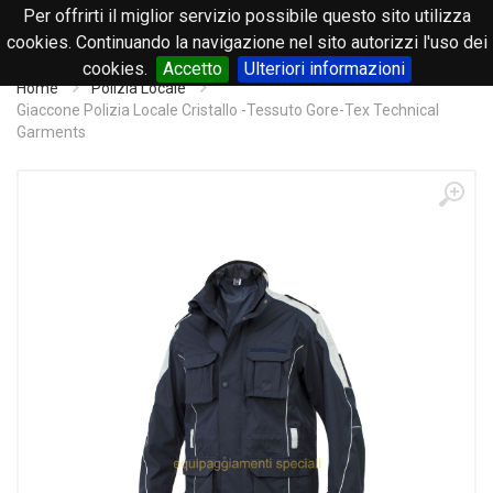
Per offrirti il miglior servizio possibile questo sito utilizza
0
cookies. Continuando la navigazione nel sito autorizzi l'uso dei
cookies.
Accetto
Ulteriori informazioni
Home
Polizia Locale
Giaccone Polizia Locale Cristallo -Tessuto Gore-Tex Technical
Garments