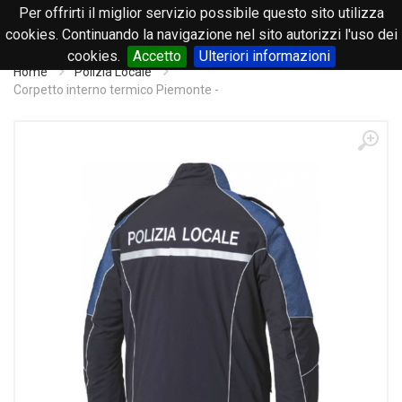
Per offrirti il miglior servizio possibile questo sito utilizza
0
cookies. Continuando la navigazione nel sito autorizzi l'uso dei
cookies.
Accetto
Ulteriori informazioni
Home
Polizia Locale
Corpetto interno termico Piemonte -