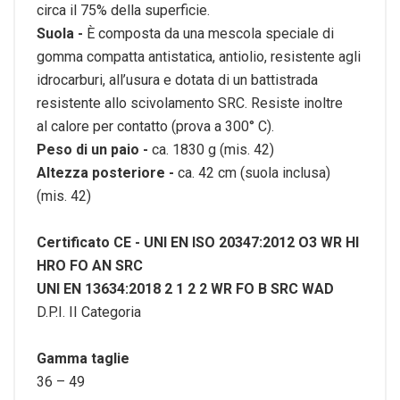
circa il 75% della superficie.
Suola -
È composta da una mescola speciale di
gomma compatta
antistatica, antiolio, resistente agli
idrocarburi, all’usura e dotata di
un battistrada
resistente allo scivolamento SRC. Resiste inoltre
al
calore per contatto (prova a 300° C).
Peso di un paio -
ca. 1830 g (mis. 42)
Altezza posteriore -
ca. 42 cm (suola inclusa)
(mis. 42)
Certificato CE -
UNI EN ISO 20347:2012 O3 WR HI
HRO FO AN SRC
UNI EN 13634:2018 2 1 2 2 WR FO B SRC WAD
D.P.I. II Categoria
Gamma taglie
36 – 49