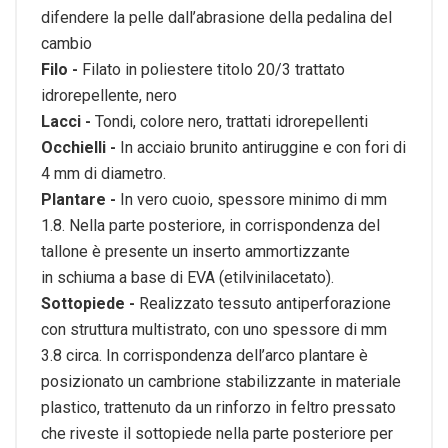
difendere la pelle dall’abrasione
della pedalina del
cambio
Filo -
Filato in poliestere titolo 20/3 trattato
idrorepellente, nero
Lacci -
Tondi, colore nero, trattati idrorepellenti
Occhielli -
In acciaio brunito antiruggine e con fori di
4 mm di diametro.
Plantare -
In vero cuoio, spessore minimo di mm
1.8. Nella parte posteriore, in
corrispondenza del
tallone è presente un inserto ammortizzante
in
schiuma a base di EVA (etilvinilacetato).
Sottopiede -
Realizzato tessuto antiperforazione
con struttura multistrato, con uno
spessore di mm
3.8 circa. In corrispondenza dell’arco plantare è
posizionato un cambrione stabilizzante in materiale
plastico,
trattenuto da un rinforzo in feltro pressato
che riveste il sottopiede
nella parte posteriore per