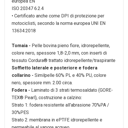
europea EN
ISO 20347 6.2.4
• Certificato anche come DPI di protezione per
motociclisti,
secondo la norma europea UNI EN
13634:2018
Tomaia -
Pelle bovina pieno fiore, idrorepellente,
colore nero, spessore 1,8-2,0
mm, con inserti di
tessuto Cordura® trattato idrorepellente/traspirante
Soffietto laterale e posteriore e fodera
collarino -
Similpelle 60% PL e 40% PU, colore
nero, spessore mm. 2.00 circa.
Fodera -
Laminato di 3 strati termosaldato (GORE-
TEX® Pearl), costruzione a
calzino:
Strato 1: fodera resistente all’abrasione 70%PA /
30%PES
Strato 2: membrana in ePTFE idrorepellente e
permeabile al vapore
acqueo