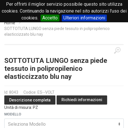
Per offrirti il miglior servizio possibile questo sito utilizza
0
cookies. Continuando la navigazione nel sito autorizzi l'uso dei
cookies.
Accetto
Ulteriori informazioni
Home
SOTTOTUTA LUNGO senza piede tessuto in polipropilenico
elasticcizzato blu nay
SOTTOTUTA LUNGO senza piede
tessuto in polipropilenico
elasticcizzato blu nay
Id: 8043
Codice: ES--VOLT
Richiedi informazioni
Descrizione completa
Unità di misura: PZ
MODELLO
Seleziona Modello