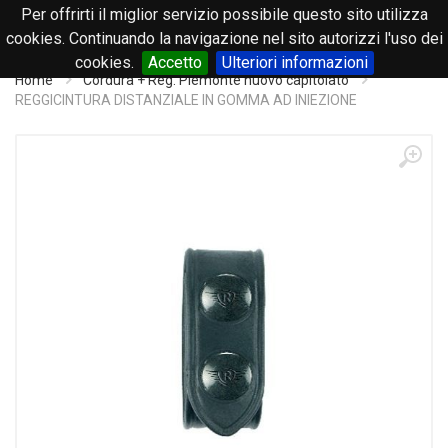
Per offrirti il miglior servizio possibile questo sito utilizza
0
cookies. Continuando la navigazione nel sito autorizzi l'uso dei
cookies.
Accetto
Ulteriori informazioni
Home
Cordura + Reg. Piemonte nuovo capitolato
REGGICINTURA DISTANZIALE IN GOMMA AD INIEZIONE