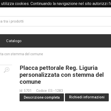
to utilizza cookies. Continuando la navigazione nel sito autorizzi l
@abitidalavoro.it
Catalogo
zzata con stemma del comune
Placca pettorale Reg. Liguria
personalizzata con stemma del
comune
Id: 5701
Codice: ES--1283
Richiedi informazioni
Descrizione completa