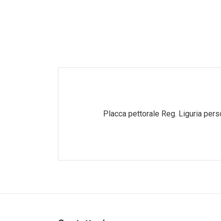
Guanti - Berretti
Gradi Reg. Piemonte
Bandiere - Fasce Sindaco
Cartelli - Torce - Nastri segn. -
Spray antiaggressione
Messi - Uscieri
Protezione Civile
Placca pettorale Reg. Liguria pe
Regione Liguria