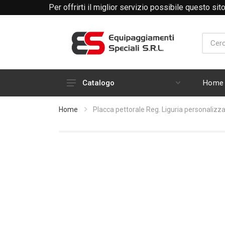
Per offrirti il miglior servizio possibile questo si
Telefono +39 0171 338360
Email: amministrazione
Home
Catalogo
Calzature
Home
Placca pettorale Reg. Liguria personali
Motociclisti
Operativo - HV
Abbigliamento
Berretti
Giacconi - Giubbini
Cinturoni - Buffetteria - Borse -
Sciabole