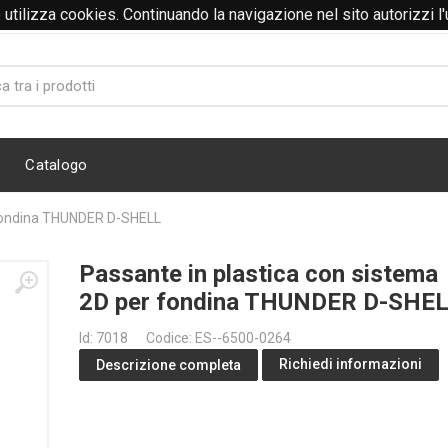
to utilizza cookies. Continuando la navigazione nel sito autorizzi l
@abitidalavoro.it
Catalogo
 fondina THUNDER D-SHELL
Passante in plastica con sistema
2D per fondina THUNDER D-SHE
Id: 7018
Codice: ES--6500-0264
Richiedi informazioni
Descrizione completa