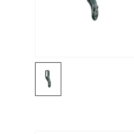
Guanti - Berretti
Gradi Reg. Piemonte
Bandiere - Fasce Sindaco
Cartelli - Torce - Nastri segn. -
Spray antiaggressione
Messi - Uscieri
Protezione Civile
Regione Liguria