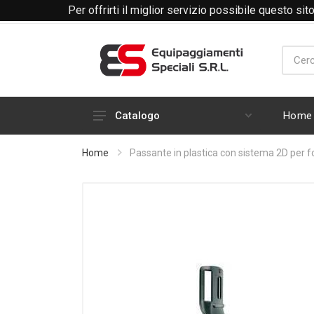
Per offrirti il miglior servizio possibile questo si
Telefono +39 0171 338360
Email: amministrazione
Home
Catalogo
Calzature
Home
Passante in plastica con sistema 2D per
Motociclisti
Operativo - HV
Abbigliamento
Berretti
Giacconi - Giubbini
Cinturoni - Buffetteria - Borse -
Sciabole