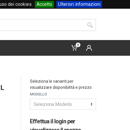
'uso dei cookies.
Accetto
Ulteriori informazioni
Accedi
o
registrati
0
Seleziona le varianti per
LL
visualizzare disponibilità e prezzo
MODELLO
Seleziona Modello
Effettua il login per