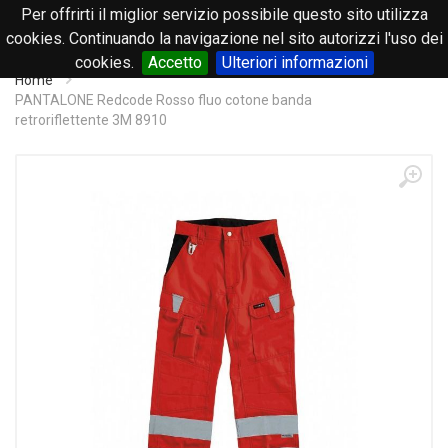
Per offrirti il miglior servizio possibile questo sito utilizza
0
cookies. Continuando la navigazione nel sito autorizzi l'uso dei
cookies.
Accetto
Ulteriori informazioni
Home
PANTALONE Redcode Rosso fluo cotone banda
retroriflettente 3M 8910