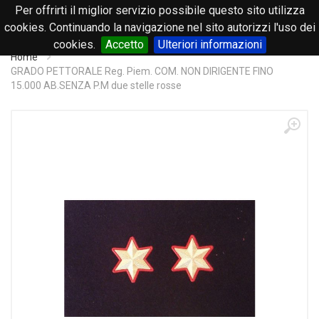
Per offrirti il miglior servizio possibile questo sito utilizza
0
cookies. Continuando la navigazione nel sito autorizzi l'uso dei
cookies.
Accetto
Ulteriori informazioni
Home
GRADO PETTORALE Reg. Piem. COM. NON DIRIGENTE FINO
15.000 AB.SENZA P.M due stelle rosse