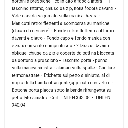
bottoni a pressione - collo alto a fascia intera - 1
taschino interno, chiuso da zip, nella fodera davanti -
Velcro asola sagomato sulla manica destra -
Manicotti retroriflettenti a scomparsa su maniche
(chiusi da cerniere) - Bande retroriflettenti sul torace
davanti e dietro - Fondo capo e fondo manica con
elastico inserito e impunturato - 2 tasche davanti,
oblique, chiuse da zip e coperte da pattina bloccata
da bottone a pressione - Taschino porta - penne
sulla manica sinistra - alamari sulle spalle - Cuciture
termonastrate - Etichetta sul petto a sinistra, al di
sopra della banda rifrangente,applicata con velcro -
Bottone porta placca sotto la banda rifrangente su
petto lato sinistro. Cert. UNI EN 343:08 - UNI EN
340:04