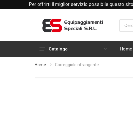
Per offrirti il miglior servizio possibile questo si
Telefono +39 0171 338360
Email: amministrazione
Home
Catalogo
Calzature
Home
Correggiolo rifrangente
Motociclisti
Operativo - HV
Abbigliamento
Berretti
Giacconi - Giubbini
Cinturoni - Buffetteria - Borse -
Sciabole