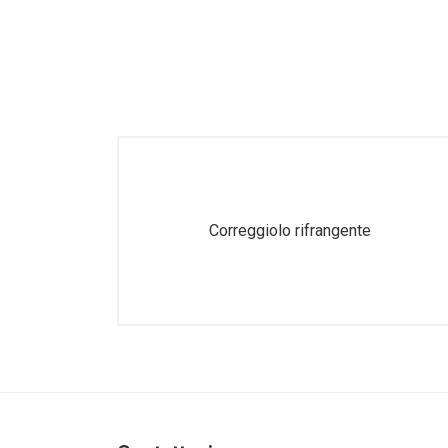
Guanti - Berretti
Gradi Reg. Piemonte
Bandiere - Fasce Sindaco
Cartelli - Torce - Nastri segn. -
Spray antiaggressione
Messi - Uscieri
Protezione Civile
Correggiolo rifrangente
Regione Liguria