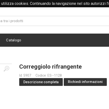
to utilizza cookies. Continuando la navigazione nel sito autorizzi l
@abitidalavoro.it
Catalogo
Correggiolo rifrangente
Id: 5907
Codice: ES--1128
Richiedi informazioni
Descrizione completa