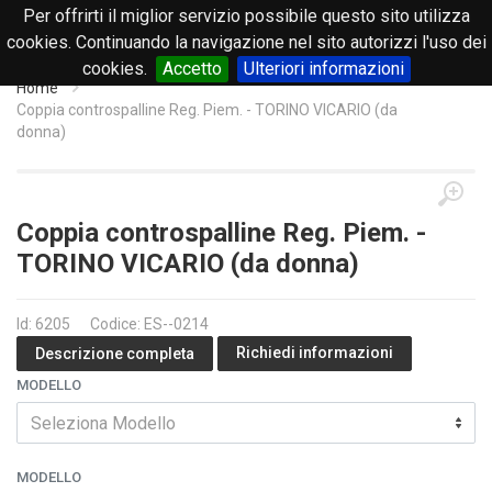
Per offrirti il miglior servizio possibile questo sito utilizza
0
cookies. Continuando la navigazione nel sito autorizzi l'uso dei
cookies.
Accetto
Ulteriori informazioni
Home
Coppia controspalline Reg. Piem. - TORINO VICARIO (da
donna)
Coppia controspalline Reg. Piem. -
TORINO VICARIO (da donna)
Id: 6205
Codice: ES--0214
Richiedi informazioni
Descrizione completa
MODELLO
Seleziona Modello
MODELLO