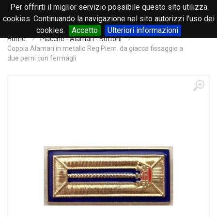
Per offrirti il miglior servizio possibile questo sito utilizza
0
cookies. Continuando la navigazione nel sito autorizzi l'uso dei
cookies.
Accetto
Ulteriori informazioni
Home
Placche - Alamari - Bottoni
Coppia Alamari in metallo Reg Piem. da giacca fissaggio a
due perni con fermagli