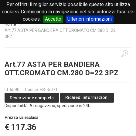
Per offrirti il miglior servizio possibile questo sito utilizza
0
cookies. Continuando la navigazione nel sito autorizzi l'uso dei
cookies.
Accetto
Ulteriori informazioni
Home
Art.77 ASTA PER BANDIERA OTT.CROMATO CM.280 D=22
3PZ
Art.77 ASTA PER BANDIERA
OTT.CROMATO CM.280 D=22 3PZ
Id: 6590
Codice: ES--5071
Richiedi informazioni
Descrizione completa
Disponibilità: A magazzino, spedizione in 24h
Prezzo iva esclusa
€ 117.36