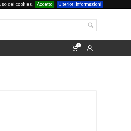
'uso dei cookies.
Accetto
Ulteriori informazioni
Accedi
o
registrati
0