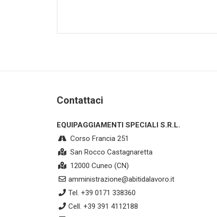
Guanti - Berretti
Gradi Reg. Piemonte
Bandiere - Fasce Sindaco
Cartelli - Torce - Nastri segn. -
Spray antiaggressione
Messi - Uscieri
Contattaci
Protezione Civile
EQUIPAGGIAMENTI SPECIALI S.R.L.
Regione Liguria
Corso Francia 251
San Rocco Castagnaretta
12000 Cuneo (CN)
amministrazione@abitidalavoro.it
Tel. +39 0171 338360
Cell. +39 391 4112188